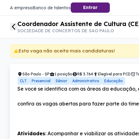
Entrar
A empresa
Banco de talentos
Coordenador Assistente de Cultura (CEU
SOCIEDADE DE CONCERTOS DE SAO PAULO
Esta vaga não aceita mais candidaturas!
São Paulo - SP
1 posição
R$ 3.764
Elegível
para PCD
T
CLT
Presencial
Sênior
Administrativo
Educação
Se você se identifica com as áreas da educação, cu
confira as vagas abertas para fazer parte do time 
Atividades
: Acompanhar e viabilizar as atividade