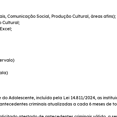
is, Comunicação Social, Produção Cultural, áreas afins);
Cultural;
Excel;
tervalo)
ala)
 do Adolescente, incluído pela Lei 14.811/2024, as instit
antecedentes criminais atualizadas a cada 6 meses de to
solicitado atestado de antecedentes criminais válido, a 