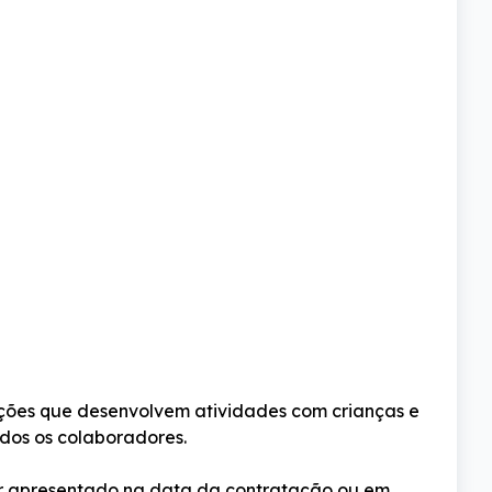
uições que desenvolvem atividades com crianças e 
dos os colaboradores.
ser apresentado na data da contratação ou em 